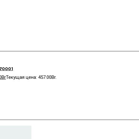
70001
0
Br
Текущая цена: 457.00Br.