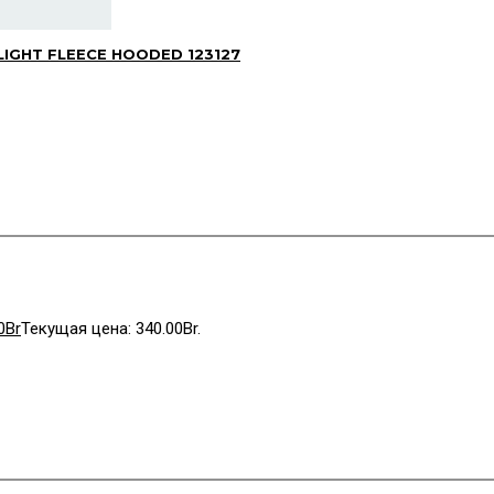
LIGHT FLEECE HOODED 123127
0
Br
Текущая цена: 340.00Br.