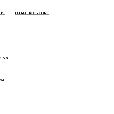
ТЫ
О НАС ADISTORE
тно в
им