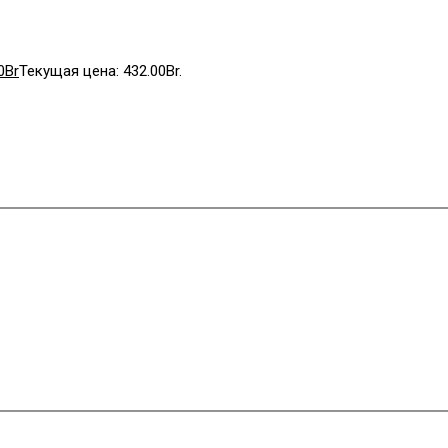
0
Br
Текущая цена: 432.00Br.