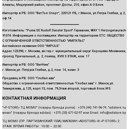
Алматы, Медеуский район, проспект Достық, 210, офис А-3 Блок
Импортёр в РБ: ООО "ВитТол Спорт", 220121 РБ, г.Минск, ул.Петра Глебки, д.2,
оф.14
Изготовитель: "Puma SE Rudolf Dassler Sport" Германия, WAY 1 Herzogenaurach
91074. Информация о поставщике: Импортёр на территорию ЕТС: ОБЩЕСТВО
С ОГРАНИЧЕННОЙ ОТВЕТСТВЕННОСТЬЮ "ИМПУЛЬС"
Английское название OOO "IMPULS"
Адрес 123290, г. Москва, вн.тер.г. муниципальный округ Хорошево-Мневники,
проезд Причальный, д. 2, помещ. XVIII 3 ЭТАЖ, ком. 17
Импортёр в РБ: ООО "ВитНик"
г. Минск,ул. Петруся Глебки, д.2, пом. 14, комн. 3
Продавец в РБ: ООО "Глобал ава"
Общество с ограниченной ответственностью "Глобал ава" г. Минск,ул.
Тимирязева, д.125, корп.15, пом. 79,Этаж второй, торговый блок №5
КОНТАКТНАЯ ИНФОРМАЦИЯ
"«P-STORE» ТЦ МОМО" (товары бренда puma) : +375 (44) 741-96-74. "adistore тц
момо" (товары бренда adidas) : +375 (33) 671-02-97 или Email: info@adistore.by.
ТЦ МОМО (ПР. ПАРТИЗАНСКИЙ 150А) МАГАЗИН «ADISTORE» И «P-STORE» 2
ЭТАЖ. ВРЕМЯ РАБОТЫ : 10.00 — 22.00