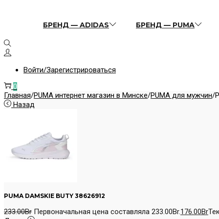
БРЕНД — ADIDAS
БРЕНД — PUMA
Войти/Зарегистрироваться
0
Главная
/
PUMA интернет магазин в Минске
/
PUMA для мужчин
/
Назад
PUMA DAMSKIE BUTY 38626912
233.00
Br
Первоначальная цена составляла 233.00Br.
176.00
Br
Тек